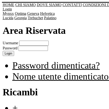
HOME
CHI SIAMO
DOVE SIAMO
CONTATTI
CONDIZIONI 
Login
Mynxx
Optima
Geneva
Helvetica
Lucida
Georgia
Trebuchet
Palatino
Area Riservata
Username
Password
Password dimenticata?
Nome utente dimenticato
Ricambi
+