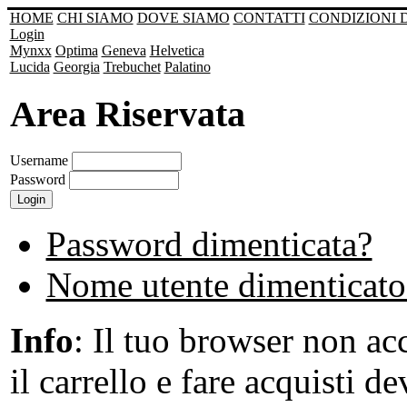
HOME
CHI SIAMO
DOVE SIAMO
CONTATTI
CONDIZIONI 
Login
Mynxx
Optima
Geneva
Helvetica
Lucida
Georgia
Trebuchet
Palatino
Area Riservata
Username
Password
Password dimenticata?
Nome utente dimenticato
Info
: Il tuo browser non acc
il carrello e fare acquisti de