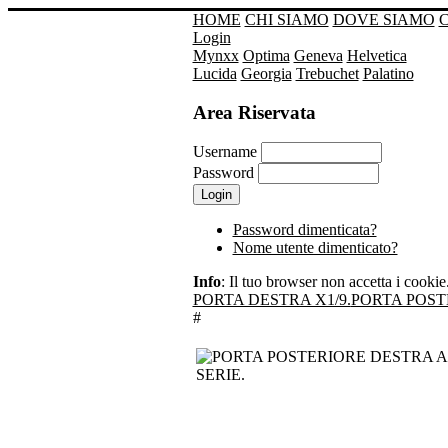
HOME
CHI SIAMO
DOVE SIAMO
Login
Mynxx
Optima
Geneva
Helvetica
Lucida
Georgia
Trebuchet
Palatino
Area Riservata
Username
Password
Password dimenticata?
Nome utente dimenticato?
Info
: Il tuo browser non accetta i cookie. 
PORTA DESTRA X1/9.
PORTA POST
#