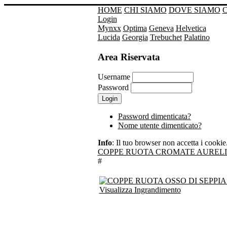
HOME
CHI SIAMO
DOVE SIAMO
Login
Mynxx
Optima
Geneva
Helvetica
Lucida
Georgia
Trebuchet
Palatino
Area Riservata
Username
Password
Password dimenticata?
Nome utente dimenticato?
Info
: Il tuo browser non accetta i cookie. 
COPPE RUOTA CROMATE AURELIA 
#
Visualizza Ingrandimento