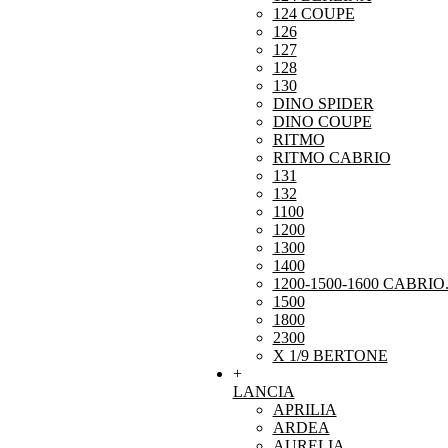
124 COUPE
126
127
128
130
DINO SPIDER
DINO COUPE
RITMO
RITMO CABRIO
131
132
1100
1200
1300
1400
1200-1500-1600 CABRIO
1500
1800
2300
X 1/9 BERTONE
+
LANCIA
APRILIA
ARDEA
AURELIA