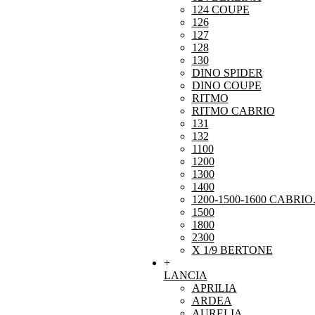
124 COUPE
126
127
128
130
DINO SPIDER
DINO COUPE
RITMO
RITMO CABRIO
131
132
1100
1200
1300
1400
1200-1500-1600 CABRIO
1500
1800
2300
X 1/9 BERTONE
+
LANCIA
APRILIA
ARDEA
AURELIA