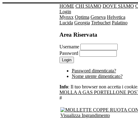
HOME
CHI SIAMO
DOVE SIAMO
Login
Mynxx
Optima
Geneva
Helvetica
Lucida
Georgia
Trebuchet
Palatino
Area Riservata
Username
Password
Password dimenticata?
Nome utente dimenticato?
Info
: Il tuo browser non accetta i cookie. 
MOLLA A GAS PORTELLONE POS
#
Visualizza Ingrandimento