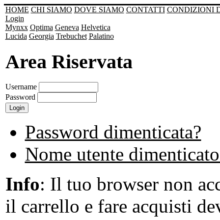
HOME
CHI SIAMO
DOVE SIAMO
CONTATTI
CONDIZIONI 
Login
Mynxx
Optima
Geneva
Helvetica
Lucida
Georgia
Trebuchet
Palatino
Area Riservata
Username
Password
Password dimenticata?
Nome utente dimenticato
Info
: Il tuo browser non acc
il carrello e fare acquisti de