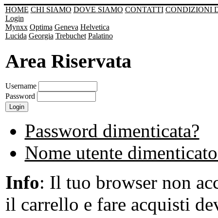
HOME
CHI SIAMO
DOVE SIAMO
CONTATTI
CONDIZIONI 
Login
Mynxx
Optima
Geneva
Helvetica
Lucida
Georgia
Trebuchet
Palatino
Area Riservata
Username
Password
Password dimenticata?
Nome utente dimenticato
Info
: Il tuo browser non acc
il carrello e fare acquisti de