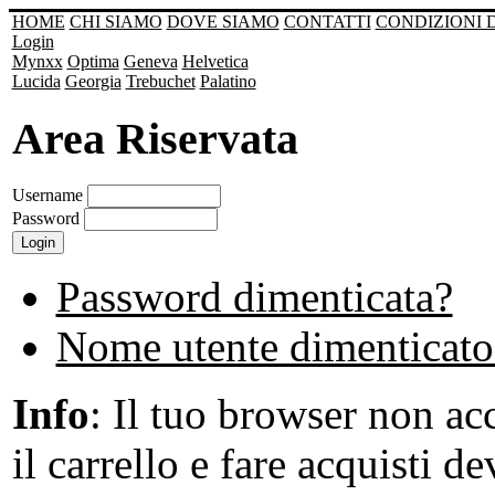
HOME
CHI SIAMO
DOVE SIAMO
CONTATTI
CONDIZIONI 
Login
Mynxx
Optima
Geneva
Helvetica
Lucida
Georgia
Trebuchet
Palatino
Area Riservata
Username
Password
Password dimenticata?
Nome utente dimenticato
Info
: Il tuo browser non acc
il carrello e fare acquisti de