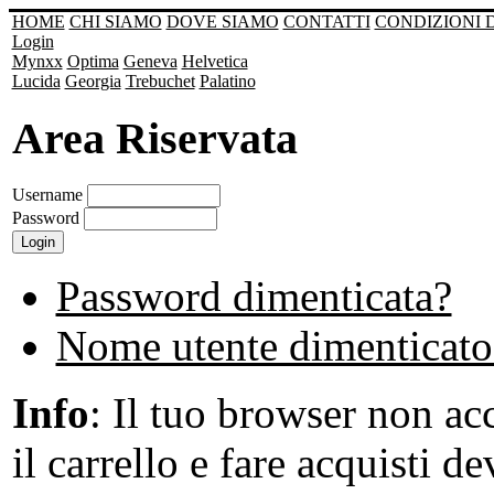
HOME
CHI SIAMO
DOVE SIAMO
CONTATTI
CONDIZIONI 
Login
Mynxx
Optima
Geneva
Helvetica
Lucida
Georgia
Trebuchet
Palatino
Area Riservata
Username
Password
Password dimenticata?
Nome utente dimenticato
Info
: Il tuo browser non acc
il carrello e fare acquisti de