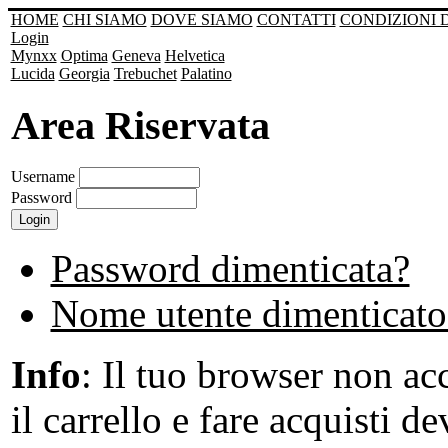
HOME
CHI SIAMO
DOVE SIAMO
CONTATTI
CONDIZIONI 
Login
Mynxx
Optima
Geneva
Helvetica
Lucida
Georgia
Trebuchet
Palatino
Area Riservata
Username
Password
Password dimenticata?
Nome utente dimenticato
Info
: Il tuo browser non acc
il carrello e fare acquisti de