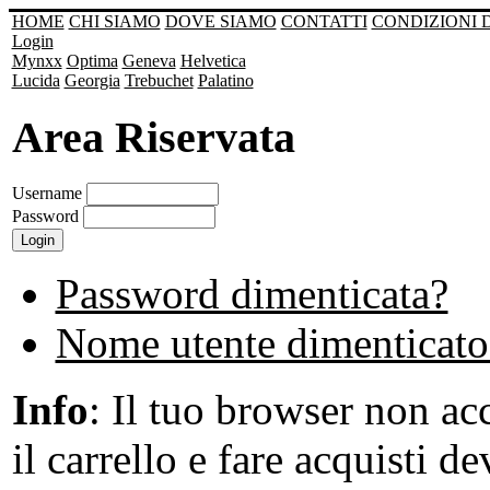
HOME
CHI SIAMO
DOVE SIAMO
CONTATTI
CONDIZIONI 
Login
Mynxx
Optima
Geneva
Helvetica
Lucida
Georgia
Trebuchet
Palatino
Area Riservata
Username
Password
Password dimenticata?
Nome utente dimenticato
Info
: Il tuo browser non acc
il carrello e fare acquisti de