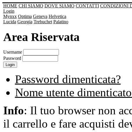
HOME
CHI SIAMO
DOVE SIAMO
CONTATTI
CONDIZIONI 
Login
Mynxx
Optima
Geneva
Helvetica
Lucida
Georgia
Trebuchet
Palatino
Area Riservata
Username
Password
Password dimenticata?
Nome utente dimenticato
Info
: Il tuo browser non acc
il carrello e fare acquisti de