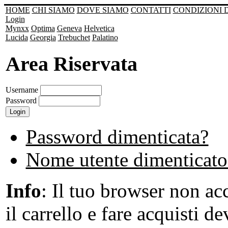
HOME
CHI SIAMO
DOVE SIAMO
CONTATTI
CONDIZIONI 
Login
Mynxx
Optima
Geneva
Helvetica
Lucida
Georgia
Trebuchet
Palatino
Area Riservata
Username
Password
Password dimenticata?
Nome utente dimenticato
Info
: Il tuo browser non acc
il carrello e fare acquisti de