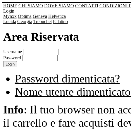
HOME
CHI SIAMO
DOVE SIAMO
CONTATTI
CONDIZIONI 
Login
Mynxx
Optima
Geneva
Helvetica
Lucida
Georgia
Trebuchet
Palatino
Area Riservata
Username
Password
Password dimenticata?
Nome utente dimenticato
Info
: Il tuo browser non acc
il carrello e fare acquisti de