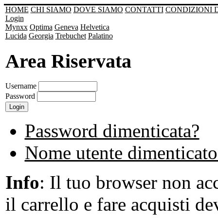
HOME
CHI SIAMO
DOVE SIAMO
CONTATTI
CONDIZIONI 
Login
Mynxx
Optima
Geneva
Helvetica
Lucida
Georgia
Trebuchet
Palatino
Area Riservata
Username
Password
Password dimenticata?
Nome utente dimenticato
Info
: Il tuo browser non acc
il carrello e fare acquisti de