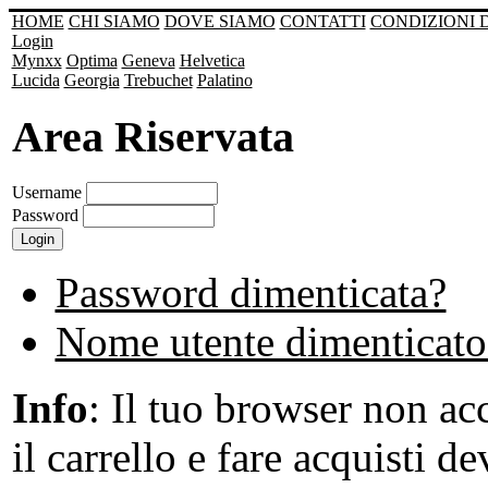
HOME
CHI SIAMO
DOVE SIAMO
CONTATTI
CONDIZIONI 
Login
Mynxx
Optima
Geneva
Helvetica
Lucida
Georgia
Trebuchet
Palatino
Area Riservata
Username
Password
Password dimenticata?
Nome utente dimenticato
Info
: Il tuo browser non acc
il carrello e fare acquisti de