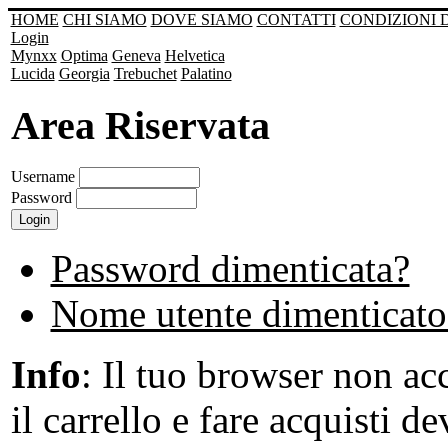
HOME
CHI SIAMO
DOVE SIAMO
CONTATTI
CONDIZIONI 
Login
Mynxx
Optima
Geneva
Helvetica
Lucida
Georgia
Trebuchet
Palatino
Area Riservata
Username
Password
Password dimenticata?
Nome utente dimenticato
Info
: Il tuo browser non acc
il carrello e fare acquisti de