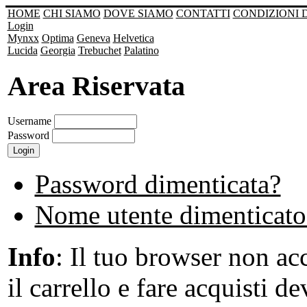
HOME
CHI SIAMO
DOVE SIAMO
CONTATTI
CONDIZIONI 
Login
Mynxx
Optima
Geneva
Helvetica
Lucida
Georgia
Trebuchet
Palatino
Area Riservata
Username
Password
Password dimenticata?
Nome utente dimenticato
Info
: Il tuo browser non acc
il carrello e fare acquisti de