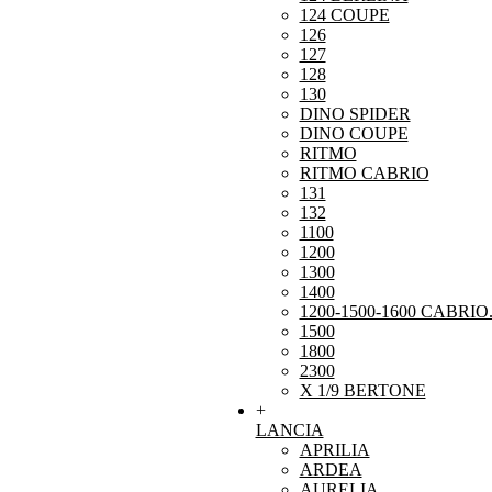
124 COUPE
126
127
128
130
DINO SPIDER
DINO COUPE
RITMO
RITMO CABRIO
131
132
1100
1200
1300
1400
1200-1500-1600 CABRIO
1500
1800
2300
X 1/9 BERTONE
+
LANCIA
APRILIA
ARDEA
AURELIA