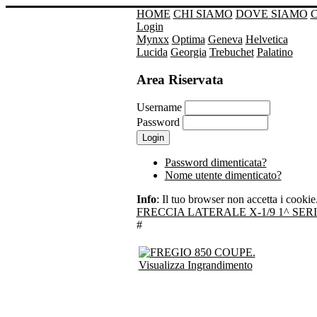
HOME
CHI SIAMO
DOVE SIAMO
Login
Mynxx
Optima
Geneva
Helvetica
Lucida
Georgia
Trebuchet
Palatino
Area Riservata
Username
Password
Password dimenticata?
Nome utente dimenticato?
Info
: Il tuo browser non accetta i cookie. 
FRECCIA LATERALE X-1/9 1^ SERI
#
Visualizza Ingrandimento