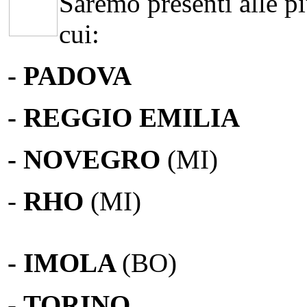
Saremo presenti alle più
cui:
- PADOVA
- REGGIO EMILIA
- NOVEGRO
(MI)
-
RHO
(MI)
- IMOLA
(BO)
-
TORINO