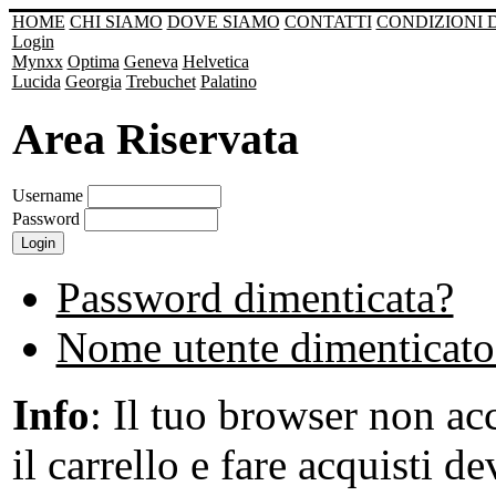
HOME
CHI SIAMO
DOVE SIAMO
CONTATTI
CONDIZIONI 
Login
Mynxx
Optima
Geneva
Helvetica
Lucida
Georgia
Trebuchet
Palatino
Area Riservata
Username
Password
Password dimenticata?
Nome utente dimenticato
Info
: Il tuo browser non acc
il carrello e fare acquisti de