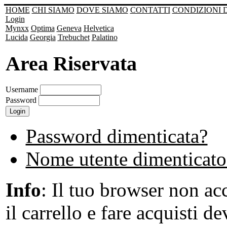
HOME
CHI SIAMO
DOVE SIAMO
CONTATTI
CONDIZIONI 
Login
Mynxx
Optima
Geneva
Helvetica
Lucida
Georgia
Trebuchet
Palatino
Area Riservata
Username
Password
Password dimenticata?
Nome utente dimenticato
Info
: Il tuo browser non acc
il carrello e fare acquisti de