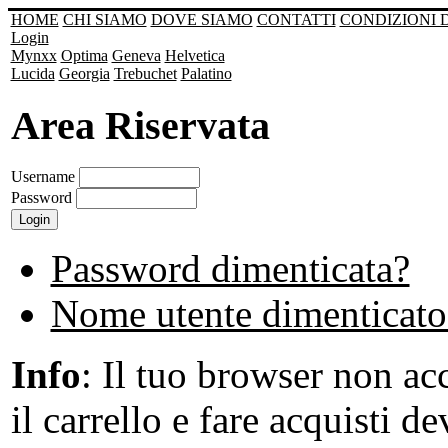
HOME
CHI SIAMO
DOVE SIAMO
CONTATTI
CONDIZIONI 
Login
Mynxx
Optima
Geneva
Helvetica
Lucida
Georgia
Trebuchet
Palatino
Area Riservata
Username
Password
Password dimenticata?
Nome utente dimenticato
Info
: Il tuo browser non acc
il carrello e fare acquisti de