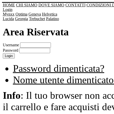
HOME
CHI SIAMO
DOVE SIAMO
CONTATTI
CONDIZIONI 
Login
Mynxx
Optima
Geneva
Helvetica
Lucida
Georgia
Trebuchet
Palatino
Area Riservata
Username
Password
Password dimenticata?
Nome utente dimenticato
Info
: Il tuo browser non acc
il carrello e fare acquisti de