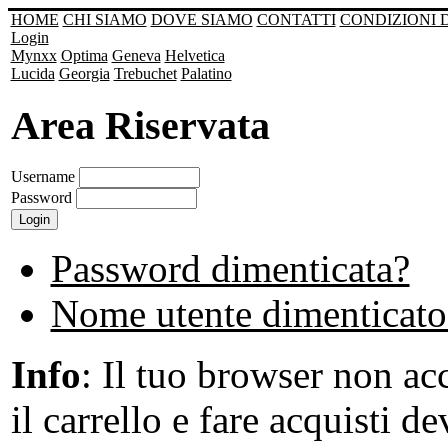
HOME
CHI SIAMO
DOVE SIAMO
CONTATTI
CONDIZIONI 
Login
Mynxx
Optima
Geneva
Helvetica
Lucida
Georgia
Trebuchet
Palatino
Area Riservata
Username
Password
Password dimenticata?
Nome utente dimenticato
Info
: Il tuo browser non acc
il carrello e fare acquisti de