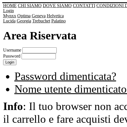
HOME
CHI SIAMO
DOVE SIAMO
CONTATTI
CONDIZIONI 
Login
Mynxx
Optima
Geneva
Helvetica
Lucida
Georgia
Trebuchet
Palatino
Area Riservata
Username
Password
Password dimenticata?
Nome utente dimenticato
Info
: Il tuo browser non acc
il carrello e fare acquisti de