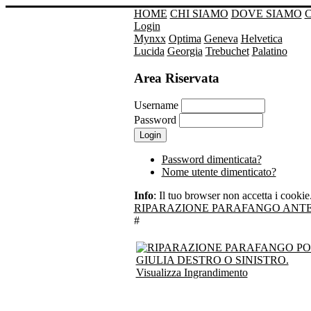
HOME
CHI SIAMO
DOVE SIAMO
Login
Mynxx
Optima
Geneva
Helvetica
Lucida
Georgia
Trebuchet
Palatino
Area Riservata
Username
Password
Password dimenticata?
Nome utente dimenticato?
Info
: Il tuo browser non accetta i cookie. 
RIPARAZIONE PARAFANGO ANTER
#
Visualizza Ingrandimento