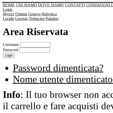
HOME
CHI SIAMO
DOVE SIAMO
CONTATTI
CONDIZIONI 
Login
Mynxx
Optima
Geneva
Helvetica
Lucida
Georgia
Trebuchet
Palatino
Area Riservata
Username
Password
Password dimenticata?
Nome utente dimenticato
Info
: Il tuo browser non acc
il carrello e fare acquisti de