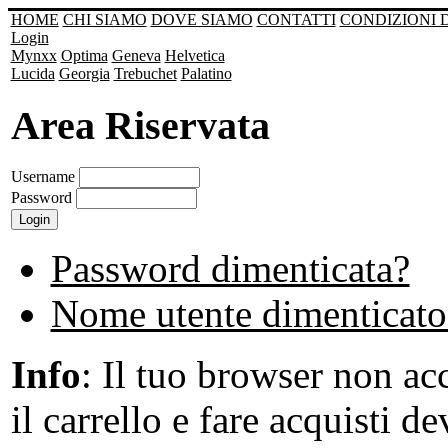
HOME
CHI SIAMO
DOVE SIAMO
CONTATTI
CONDIZIONI 
Login
Mynxx
Optima
Geneva
Helvetica
Lucida
Georgia
Trebuchet
Palatino
Area Riservata
Username
Password
Password dimenticata?
Nome utente dimenticato
Info
: Il tuo browser non acc
il carrello e fare acquisti de