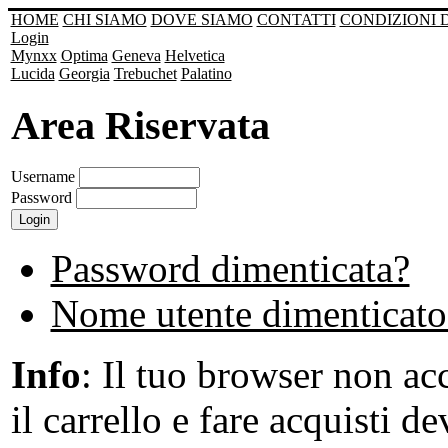
HOME
CHI SIAMO
DOVE SIAMO
CONTATTI
CONDIZIONI 
Login
Mynxx
Optima
Geneva
Helvetica
Lucida
Georgia
Trebuchet
Palatino
Area Riservata
Username
Password
Password dimenticata?
Nome utente dimenticato
Info
: Il tuo browser non acc
il carrello e fare acquisti de