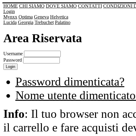
HOME
CHI SIAMO
DOVE SIAMO
CONTATTI
CONDIZIONI 
Login
Mynxx
Optima
Geneva
Helvetica
Lucida
Georgia
Trebuchet
Palatino
Area Riservata
Username
Password
Password dimenticata?
Nome utente dimenticato
Info
: Il tuo browser non acc
il carrello e fare acquisti de