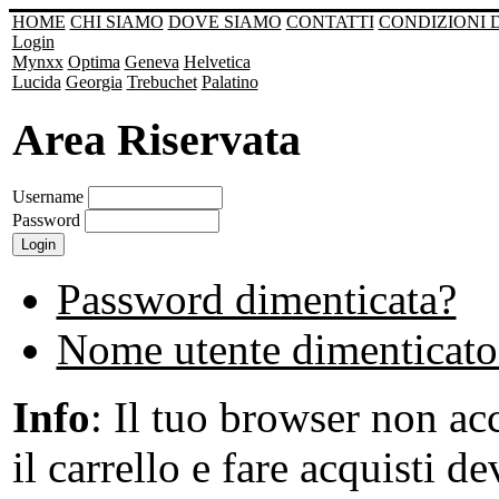
HOME
CHI SIAMO
DOVE SIAMO
CONTATTI
CONDIZIONI 
Login
Mynxx
Optima
Geneva
Helvetica
Lucida
Georgia
Trebuchet
Palatino
Area Riservata
Username
Password
Password dimenticata?
Nome utente dimenticato
Info
: Il tuo browser non acc
il carrello e fare acquisti de