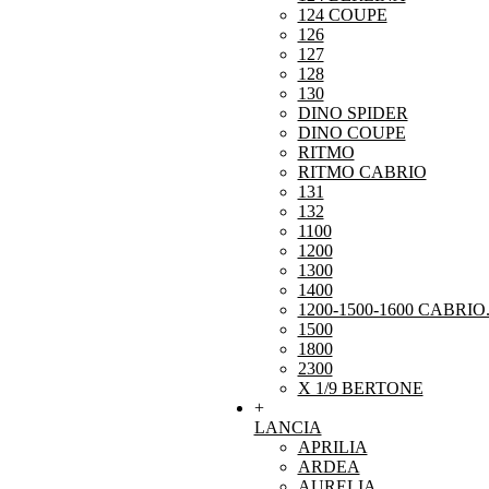
124 COUPE
126
127
128
130
DINO SPIDER
DINO COUPE
RITMO
RITMO CABRIO
131
132
1100
1200
1300
1400
1200-1500-1600 CABRIO
1500
1800
2300
X 1/9 BERTONE
+
LANCIA
APRILIA
ARDEA
AURELIA