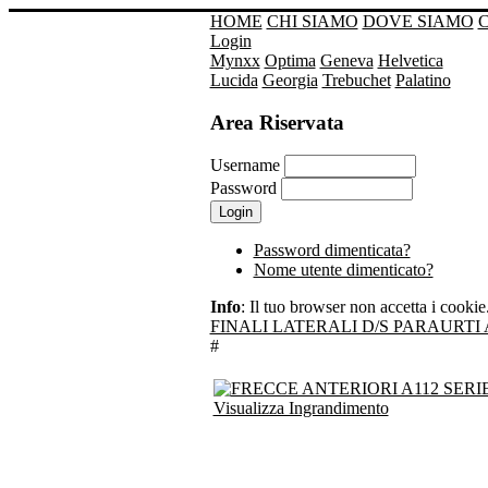
HOME
CHI SIAMO
DOVE SIAMO
Login
Mynxx
Optima
Geneva
Helvetica
Lucida
Georgia
Trebuchet
Palatino
Area Riservata
Username
Password
Password dimenticata?
Nome utente dimenticato?
Info
: Il tuo browser non accetta i cookie. 
FINALI LATERALI D/S PARAURTI 
#
Visualizza Ingrandimento