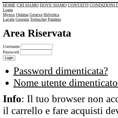
HOME
CHI SIAMO
DOVE SIAMO
CONTATTI
CONDIZIONI 
Login
Mynxx
Optima
Geneva
Helvetica
Lucida
Georgia
Trebuchet
Palatino
Area Riservata
Username
Password
Password dimenticata?
Nome utente dimenticato
Info
: Il tuo browser non acc
il carrello e fare acquisti de