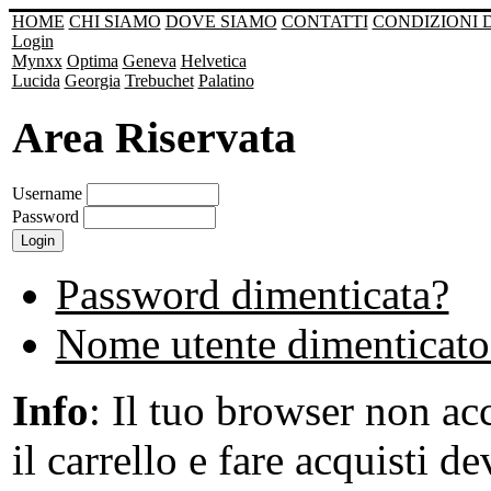
HOME
CHI SIAMO
DOVE SIAMO
CONTATTI
CONDIZIONI 
Login
Mynxx
Optima
Geneva
Helvetica
Lucida
Georgia
Trebuchet
Palatino
Area Riservata
Username
Password
Password dimenticata?
Nome utente dimenticato
Info
: Il tuo browser non acc
il carrello e fare acquisti de