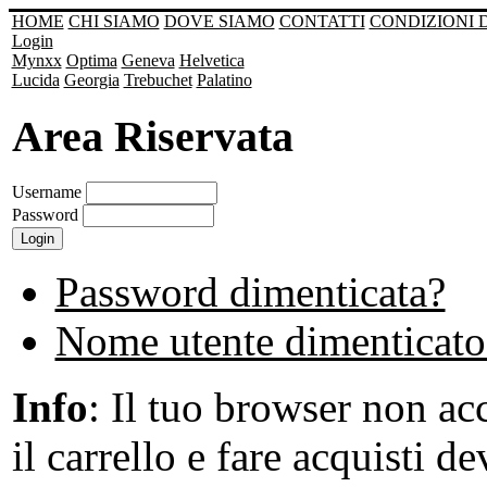
HOME
CHI SIAMO
DOVE SIAMO
CONTATTI
CONDIZIONI 
Login
Mynxx
Optima
Geneva
Helvetica
Lucida
Georgia
Trebuchet
Palatino
Area Riservata
Username
Password
Password dimenticata?
Nome utente dimenticato
Info
: Il tuo browser non acc
il carrello e fare acquisti de