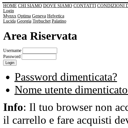
HOME
CHI SIAMO
DOVE SIAMO
CONTATTI
CONDIZIONI 
Login
Mynxx
Optima
Geneva
Helvetica
Lucida
Georgia
Trebuchet
Palatino
Area Riservata
Username
Password
Password dimenticata?
Nome utente dimenticato
Info
: Il tuo browser non acc
il carrello e fare acquisti de