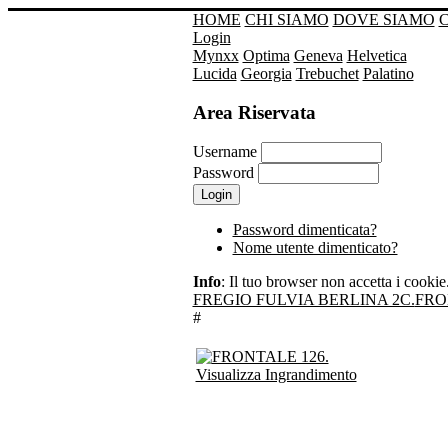
HOME
CHI SIAMO
DOVE SIAMO
Login
Mynxx
Optima
Geneva
Helvetica
Lucida
Georgia
Trebuchet
Palatino
Area Riservata
Username
Password
Password dimenticata?
Nome utente dimenticato?
Info
: Il tuo browser non accetta i cookie. 
FREGIO FULVIA BERLINA 2C.
FRO
#
Visualizza Ingrandimento