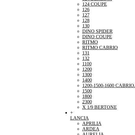
124 COUPE
126
127
128
130
DINO SPIDER
DINO COUPE
RITMO
RITMO CABRIO
131
132
1100
1200
1300
1400
1200-1500-1600 CABRIO
1500
1800
2300
X 1/9 BERTONE
+
LANCIA
APRILIA
ARDEA
AURELIA