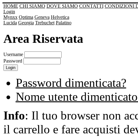
HOME
CHI SIAMO
DOVE SIAMO
CONTATTI
CONDIZIONI 
Login
Mynxx
Optima
Geneva
Helvetica
Lucida
Georgia
Trebuchet
Palatino
Area Riservata
Username
Password
Password dimenticata?
Nome utente dimenticato
Info
: Il tuo browser non acc
il carrello e fare acquisti de