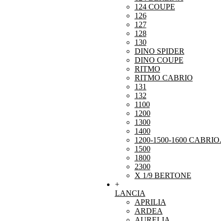
124 COUPE
126
127
128
130
DINO SPIDER
DINO COUPE
RITMO
RITMO CABRIO
131
132
1100
1200
1300
1400
1200-1500-1600 CABRIO
1500
1800
2300
X 1/9 BERTONE
+
LANCIA
APRILIA
ARDEA
AURELIA