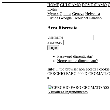
HOME
CHI SIAMO
DOVE SIAMO
Login
Mynxx
Optima
Geneva
Helvetica
Lucida
Georgia
Trebuchet
Palatino
Area Riservata
Username
Password
Password dimenticata?
Nome utente dimenticato?
Info
: Il tuo browser non accetta i cookie. 
CERCHIO FARO 600 D CROMATI.
C
#
Visualizza Ingrandimento