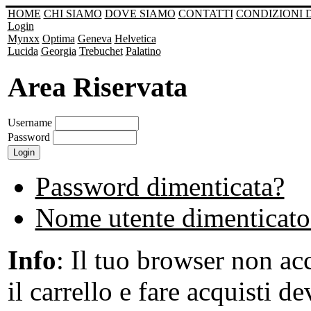
HOME
CHI SIAMO
DOVE SIAMO
CONTATTI
CONDIZIONI 
Login
Mynxx
Optima
Geneva
Helvetica
Lucida
Georgia
Trebuchet
Palatino
Area Riservata
Username
Password
Password dimenticata?
Nome utente dimenticato
Info
: Il tuo browser non acc
il carrello e fare acquisti de