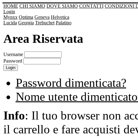
HOME
CHI SIAMO
DOVE SIAMO
CONTATTI
CONDIZIONI 
Login
Mynxx
Optima
Geneva
Helvetica
Lucida
Georgia
Trebuchet
Palatino
Area Riservata
Username
Password
Password dimenticata?
Nome utente dimenticato
Info
: Il tuo browser non acc
il carrello e fare acquisti de