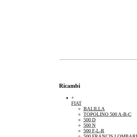
Ricambi
+
FIAT
BALILLA
TOPOLINO 500 A-B-C
500 D
500 N
500 F-L-R
500 FRANCIS LOMBARD