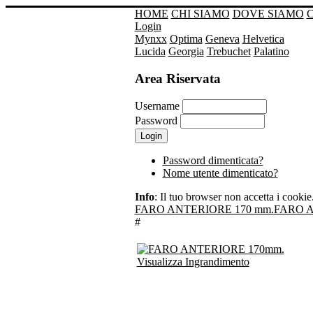
HOME
CHI SIAMO
DOVE SIAMO
Login
Mynxx
Optima
Geneva
Helvetica
Lucida
Georgia
Trebuchet
Palatino
Area Riservata
Username
Password
Password dimenticata?
Nome utente dimenticato?
Info
: Il tuo browser non accetta i cookie. 
FARO ANTERIORE 170 mm.
FARO A
#
Visualizza Ingrandimento