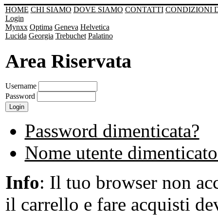
HOME
CHI SIAMO
DOVE SIAMO
CONTATTI
CONDIZIONI 
Login
Mynxx
Optima
Geneva
Helvetica
Lucida
Georgia
Trebuchet
Palatino
Area Riservata
Username
Password
Password dimenticata?
Nome utente dimenticato
Info
: Il tuo browser non acc
il carrello e fare acquisti de