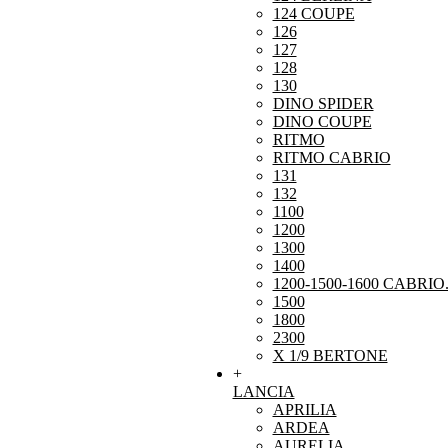
124 COUPE
126
127
128
130
DINO SPIDER
DINO COUPE
RITMO
RITMO CABRIO
131
132
1100
1200
1300
1400
1200-1500-1600 CABRIO
1500
1800
2300
X 1/9 BERTONE
+
LANCIA
APRILIA
ARDEA
AURELIA