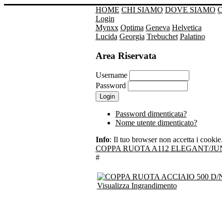
HOME
CHI SIAMO
DOVE SIAMO
Login
Mynxx
Optima
Geneva
Helvetica
Lucida
Georgia
Trebuchet
Palatino
Area Riservata
Username
Password
Password dimenticata?
Nome utente dimenticato?
Info
: Il tuo browser non accetta i cookie. 
COPPA RUOTA A112 ELEGANT/JUNI
#
Visualizza Ingrandimento