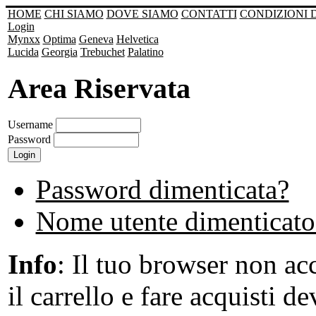
HOME
CHI SIAMO
DOVE SIAMO
CONTATTI
CONDIZIONI 
Login
Mynxx
Optima
Geneva
Helvetica
Lucida
Georgia
Trebuchet
Palatino
Area Riservata
Username
Password
Password dimenticata?
Nome utente dimenticato
Info
: Il tuo browser non acc
il carrello e fare acquisti de