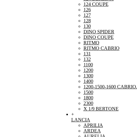
124 COUPE
126
127
128
130
DINO SPIDER
DINO COUPE
RITMO
RITMO CABRIO
131
132
1100
1200
1300
1400
1200-1500-1600 CABRIO
1500
1800
2300
X 1/9 BERTONE
+
LANCIA
APRILIA
ARDEA
AURELIA