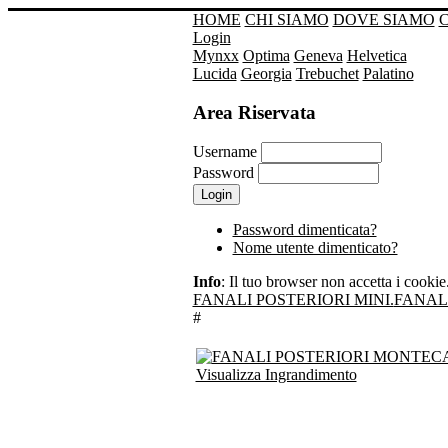
HOME
CHI SIAMO
DOVE SIAMO
Login
Mynxx
Optima
Geneva
Helvetica
Lucida
Georgia
Trebuchet
Palatino
Area Riservata
Username
Password
Password dimenticata?
Nome utente dimenticato?
Info
: Il tuo browser non accetta i cookie. 
FANALI POSTERIORI MINI.
FANAL
#
Visualizza Ingrandimento