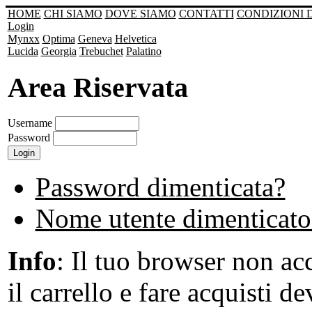
HOME
CHI SIAMO
DOVE SIAMO
CONTATTI
CONDIZIONI 
Login
Mynxx
Optima
Geneva
Helvetica
Lucida
Georgia
Trebuchet
Palatino
Area Riservata
Username
Password
Password dimenticata?
Nome utente dimenticato
Info
: Il tuo browser non acc
il carrello e fare acquisti de