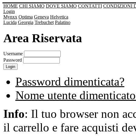
HOME
CHI SIAMO
DOVE SIAMO
CONTATTI
CONDIZIONI 
Login
Mynxx
Optima
Geneva
Helvetica
Lucida
Georgia
Trebuchet
Palatino
Area Riservata
Username
Password
Password dimenticata?
Nome utente dimenticato
Info
: Il tuo browser non acc
il carrello e fare acquisti de