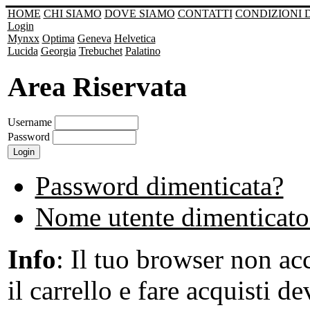
HOME
CHI SIAMO
DOVE SIAMO
CONTATTI
CONDIZIONI 
Login
Mynxx
Optima
Geneva
Helvetica
Lucida
Georgia
Trebuchet
Palatino
Area Riservata
Username
Password
Password dimenticata?
Nome utente dimenticato
Info
: Il tuo browser non acc
il carrello e fare acquisti de