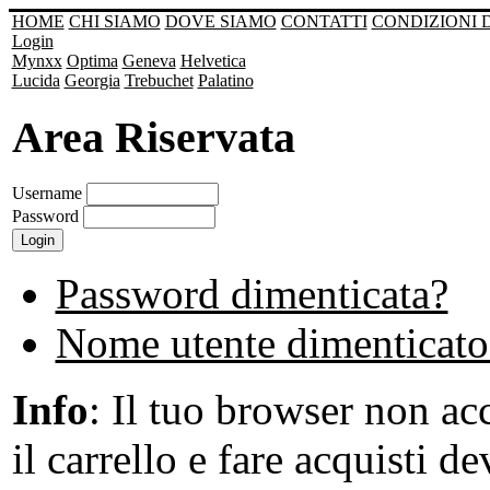
HOME
CHI SIAMO
DOVE SIAMO
CONTATTI
CONDIZIONI 
Login
Mynxx
Optima
Geneva
Helvetica
Lucida
Georgia
Trebuchet
Palatino
Area Riservata
Username
Password
Password dimenticata?
Nome utente dimenticato
Info
: Il tuo browser non acc
il carrello e fare acquisti de